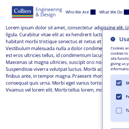
Skip to content
Who We Are
What We Do
Lorem ipsum dolor sit amet, consectetur adipiscing elit. Ut 
ligula. Curabitur vitae elit ac ex hendrerit luctus. Etiam 
Usa
habitant morbi tristique senectus et netus et malesuada f
Vestibulum malesuada nulla a dolor condimentum, eget ege
Cookies ar
cookies to
est eros ultricies tellus, id condimentum lacus mi ac metu
site functi
Maecenas ut magna ultricies, suscipit orci non, dictum jus
giving us 
Suspendisse viverra volutpat luctus. Morbi ac ornare orci, 
information
finibus ante, in tempor magna. Praesent rhoncus feugiat se
consequat quis urna. Morbi eget varius tortor, in aliquam 
S
Vivamus vel lorem elit. Morbi tellus lorem, molestie ferme
F
T