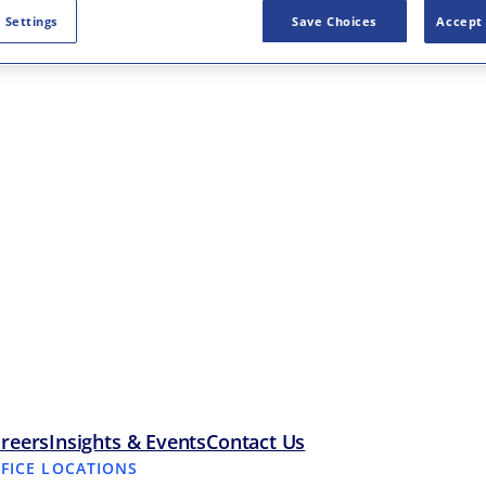
 Settings
Save Choices
Accept 
reers
Insights & Events
Contact Us
FFICE LOCATIONS