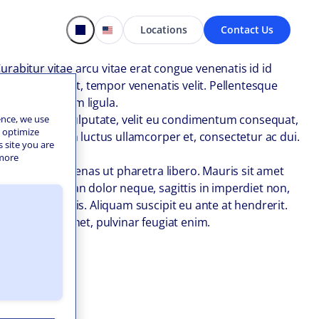
Locations
Contact Us
Curabitur vitae arcu vitae erat congue venenatis id id
quis ex sit amet, tempor venenatis velit. Pellentesque
cenas sed ipsum ligula.
 Suspendisse vulputate, velit eu condimentum consequat,
ence, we use
o optimize
s nibh, pretium luctus ullamcorper et, consectetur ac dui.
s site you are
eget nisi.
 more
 ultricies. Maecenas ut pharetra libero. Mauris sit amet
mperdiet. Aenean dolor neque, sagittis in imperdiet non,
que vitae turpis. Aliquam suscipit eu ante at hendrerit.
 sed dui sit amet, pulvinar feugiat enim.