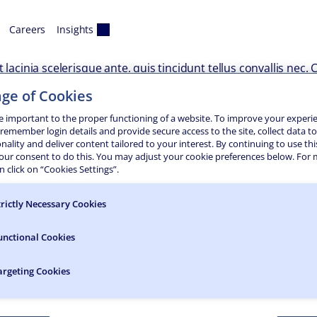
Careers
Insights
lacinia scelerisque ante, quis tincidunt tellus convallis nec. 
nec interdum sem, quis lobortis neque. Proin leo mi, bibendum 
ge of Cookies
ames ac turpis egestas. Donec facilisis dapibus suscipit. Mae
stas sem vulputate. In id eros sed erat faucibus tincidunt.
e important to the proper functioning of a website. To improve your experi
 remember login details and provide secure access to the site, collect data t
s. Nulla egestas lacus a velit maximus interdum. Praesent feli
onality and deliver content tailored to your interest. By continuing to use thi
to. Cras ligula risus, consectetur non commodo nec, dapibus 
your consent to do this. You may adjust your cookie preferences below. For
eget dapibus odio. Quisque vel lectus sit amet ante tristique
 click on “Cookies Settings”.
mper. Cras nec justo tortor. Integer lacinia ex nec finibus i
ligula. Fusce enim arcu, porttitor in fermentum sed, pellentes
trictly Necessary Cookies
ntum elementum ac, vulputate in est. Cras felis ante, pharetra
unctional Cookies
argeting Cookies