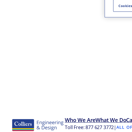
Cookies
Who We Are
What We Do
Ca
Toll Free: 877 627 3772
|
ALL O