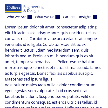
Skip to content
Who We Are
What We Do
Careers
Insights
Lorem ipsum dolor sit amet, consectetur adipiscing
elit. Ut lacinia scelerisque ante, quis tincidunt tellus
convallis nec. Curabitur vitae arcu vitae erat congue
venenatis id id ligula. Curabitur vitae elit ac ex
hendrerit luctus. Etiam nec interdum sem, quis
lobortis neque. Proin leo mi, bibendum quis ex sit
amet, tempor venenatis velit. Pellentesque habitant
morbi tristique senectus et netus et malesuada fames
ac turpis egestas. Donec facilisis dapibus suscipit.
Maecenas sed ipsum ligula.
Vestibulum malesuada nulla a dolor condimentum,
eget egestas sem vulputate. In id eros sed erat
faucibus tincidunt. Suspendisse vulputate, velit eu
condimentum consequat, est eros ultricies tellus, id