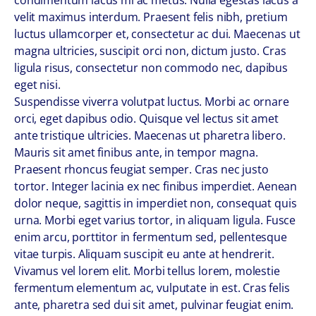
condimentum lacus mi ac metus. Nulla egestas lacus a
velit maximus interdum. Praesent felis nibh, pretium
luctus ullamcorper et, consectetur ac dui. Maecenas ut
magna ultricies, suscipit orci non, dictum justo. Cras
ligula risus, consectetur non commodo nec, dapibus
eget nisi.
Suspendisse viverra volutpat luctus. Morbi ac ornare
orci, eget dapibus odio. Quisque vel lectus sit amet
ante tristique ultricies. Maecenas ut pharetra libero.
Mauris sit amet finibus ante, in tempor magna.
Praesent rhoncus feugiat semper. Cras nec justo
tortor. Integer lacinia ex nec finibus imperdiet. Aenean
dolor neque, sagittis in imperdiet non, consequat quis
urna. Morbi eget varius tortor, in aliquam ligula. Fusce
enim arcu, porttitor in fermentum sed, pellentesque
vitae turpis. Aliquam suscipit eu ante at hendrerit.
Vivamus vel lorem elit. Morbi tellus lorem, molestie
fermentum elementum ac, vulputate in est. Cras felis
ante, pharetra sed dui sit amet, pulvinar feugiat enim.